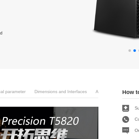
ad
cal parameter
Dimensions and Interfaces
Applications
How t
Su
C
On