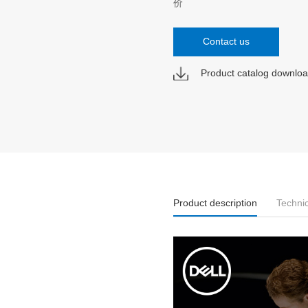
价
Contact us
Product catalog downlo
Product description
Techni