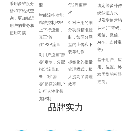
采用多维度分
源
每2周更新一
绑定等多种传
析和下钻式查
次
统认证方式，
智能流控功能
询，更加贴近
以及增值营销
精准控制P2P
针对应用的细
用户的业务和
认证(二维码、
上下行流量，
分功能精准控
使用习惯
短信、微信、
真正“管
制，如区分网
APP、支付宝
住”P2P流量
盘的上传和下
等)
载等动作
对用户流量“套
基于用户、应
餐”定制，分配
标签化的批量
用、位置、终
指定流量套
管理模式，极
端类型的权限
餐，对“套
大提高了管理
控制。
餐”超额的用户
效率
进行人性化带
宽限制
品牌实力