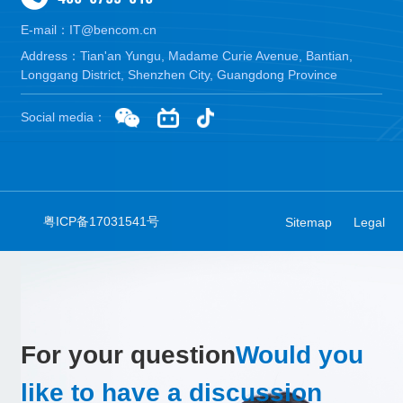
E-mail：IT@bencom.cn
Address：Tian'an Yungu, Madame Curie Avenue, Bantian,
Longgang District, Shenzhen City, Guangdong Province
Social media：
粤ICP备17031541号
Sitemap
Legal
For your question
Would you
like to have a discussion