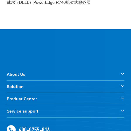
戴尔（DELL）PowerEdge R740机架式服务器
About Us
Solution
Product Center
Service support
400-0755-816