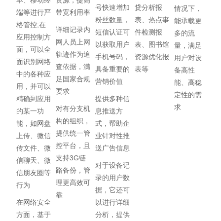
号快速增加
贷分析报
情况下，
端等进行严
带宽利用率
粉丝数量，
表、热点事
能承载更
格管控;在
详细记录内
短信认证可
件检测报
多的流
应用控制方
网人员上网
以获取用户
表、图书馆
量，满足
面，可以全
轨迹作为追
手机号码，
资源优化报
用户对设
面识别网络
查依据，满
具备重要的
表等
备高性
中的各种应
足国家合规
营销价值
能、高稳
用，并可以
要求
定性的需
精确到应用
提供多种信
求
对有分支机
的某一功
息推送方
构的组织，
能，如网盘
式，帮助企
提供统一管
上传、微信
业针对性推
控平台，且
传文件、微
送广告信息
支持3G链
信聊天、微
对于设备记
路备份，管
信朋友圈等
录的用户数
理更高效可
行为
据，它还可
靠
在网络安全
以进行详细
方面，基于
分析，提供