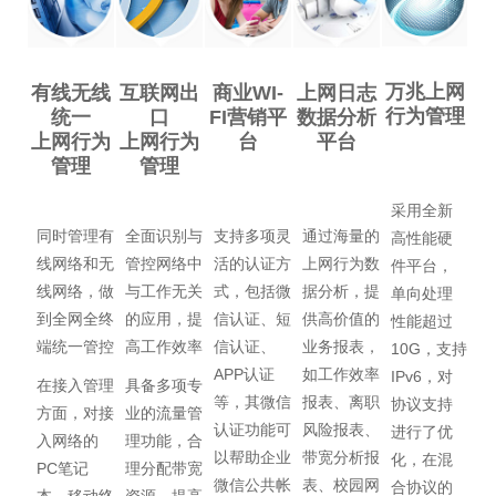
万兆上网
有线无线
互联网出
商业WI-
上网日志
行为管理
统一
口
FI营销平
数据分析
上网行为
上网行为
台
平台
管理
管理
采用全新
同时管理有
全面识别与
支持多项灵
通过海量的
高性能硬
线网络和无
管控网络中
活的认证方
上网行为数
件平台，
线网络，做
与工作无关
式，包括微
据分析，提
单向处理
到全网全终
的应用，提
信认证、短
供高价值的
性能超过
端统一管控
高工作效率
信认证、
业务报表，
10G，支持
APP认证
如工作效率
IPv6，对
在接入管理
具备多项专
等，其微信
报表、离职
协议支持
方面，对接
业的流量管
认证功能可
风险报表、
进行了优
入网络的
理功能，合
以帮助企业
带宽分析报
化，在混
PC笔记
理分配带宽
微信公共帐
表、校园网
合协议的
本、移动终
资源，提高