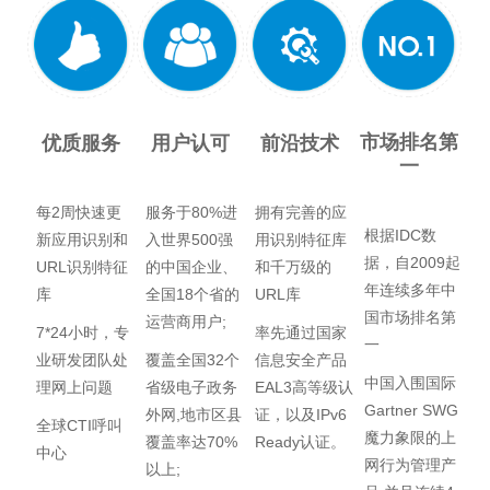
市场排名第
优质服务
用户认可
前沿技术
一
每2周快速更
服务于80%进
拥有完善的应
根据IDC数
新应用识别和
入世界500强
用识别特征库
据，自2009起
URL识别特征
的中国企业、
和千万级的
年连续多年中
库
全国18个省的
URL
库
国市场排名第
运营商用户;
7*24小时，专
率先通过国家
一
业研发团队处
覆盖全国32个
信息安全产品
中国入围国际
理网上问题
省级电子政务
EAL3高等级认
Gartner SWG
外网,地市区县
证，以及IPv6
全球CTI呼叫
魔力象限的上
覆盖率达70%
Ready认证。
中心
网行为管理产
以上;